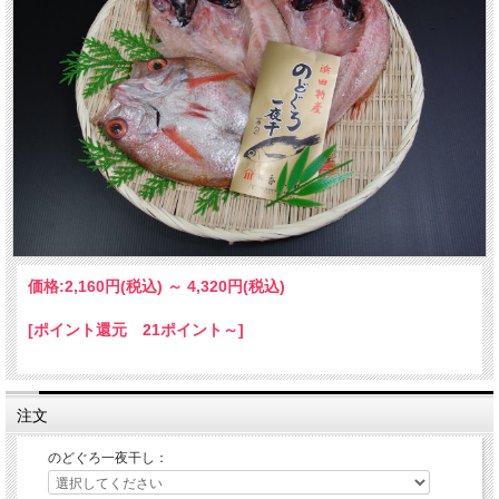
価格:
2,160円
(税込)
～
4,320円
(税込)
[ポイント還元 21ポイント～]
注文
のどぐろ一夜干し：