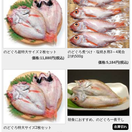
のどぐろ超特大サイズ２枚セット
のどぐろ煮つけ・塩焼き用3～4尾合
計約500g
価格:11,880円(税込)
価格:5,184円(税込)
朝食におすすめ。のどぐろ一夜干し
在庫切れ
のどぐろ特大サイズ2枚セット