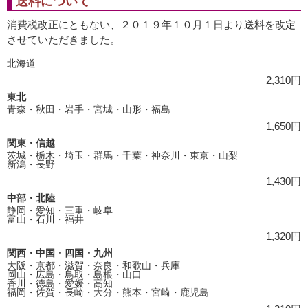
送料について
消費税改正にともない、２０１９年１０月１日より送料を改定
させていただきました。
北海道
2,310円
東北
青森・秋田・岩手・宮城・山形・福島
1,650円
関東・信越
茨城・栃木・埼玉・群馬・千葉・神奈川・東京・山梨
新潟・長野
1,430円
中部・北陸
静岡・愛知・三重・岐阜
富山・石川・福井
1,320円
関西・中国・四国・九州
大阪・京都・滋賀・奈良・和歌山・兵庫
岡山・広島・鳥取・島根・山口
香川・徳島・愛媛・高知
福岡・佐賀・長崎・大分・熊本・宮崎・鹿児島