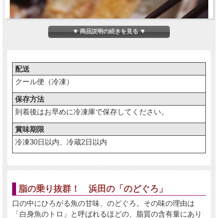
▼ 商品説明の続きを見る ▼
配送
クール便（冷凍）
保存方法
到着後はお早めに冷凍庫で保存してください。
この旨さ のどぐろを於いて他になし
賞味期限
冷凍30日以内、冷蔵2日以内
のどぐろの特徴と言えば、脂の乗りの良さがあげられます
が、脂の乗りは勿論のこと、上品でありながらもしっかりと
した旨みも兼ね備えているのがのどぐろです。
しっとりふわっとした上品な白身から、旨みが凝縮された質
脂の乗り抜群！ 浜田の「のどぐろ」
の良い脂が溢れ出してくる・・・
この旨さを味わえるのは、のどぐろを於いて他にありませ
口の中にひろがる魚の甘味、のどぐろ。その味の理由は
ん。
「白身魚のトロ」と呼ばれるほどの、脂質の含有量にあり