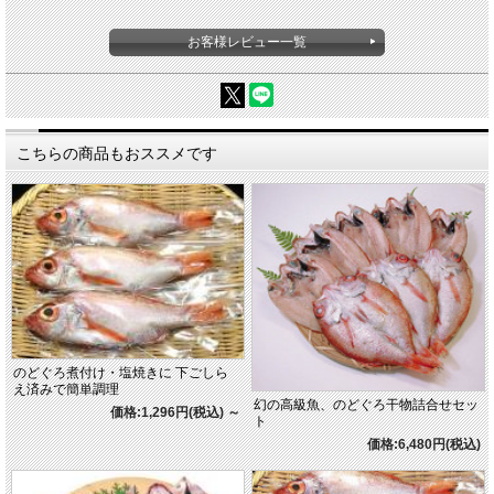
お客様レビュー一覧
こちらの商品もおススメです
のどぐろ煮付け・塩焼きに 下ごしら
え済みで簡単調理
幻の高級魚、のどぐろ干物詰合せセッ
価格:1,296円(税込)
～
ト
価格:6,480円(税込)