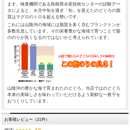
ます。検査機関である島根県水産技術センターの試験デー
存在感あふれる姿で、食卓を華やかに彩ります。
タによると、８月中旬を過ぎ「旬」を迎えたのどぐろの脂
ボリューム感も十分で２～３人で取り分けてお召し上がるの
質はマグロのトロを超える勢いです。
に丁度よい大きさです。
これには山陰沖の海域には脂質を多く含むプランクトンが
多数生息しています。その栄養豊かな海域で育つことで脂
※乾燥後冷凍前のg表示の為、冷凍後は減少します
ののりが良くなるのではないかと考えられています。
山陰沖の豊かな海で育まれたのどぐろ。当店ではのどぐろ
本来の美味しさを味わっていただけるよう新鮮な一夜干を
おつくりしています。
お客様レビュー（21件）
総評:
4.9