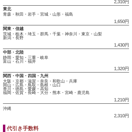
2,310円
東北
青森・秋田・岩手・宮城・山形・福島
1,650円
関東・信越
茨城・栃木・埼玉・群馬・千葉・神奈川・東京・山梨
新潟・長野
1,430円
中部・北陸
静岡・愛知・三重・岐阜
富山・石川・福井
1,320円
関西・中国・四国・九州
大阪・京都・滋賀・奈良・和歌山・兵庫
岡山・広島・鳥取・島根・山口
香川・徳島・愛媛・高知
福岡・佐賀・長崎・大分・熊本・宮崎・鹿児島
1,210円
沖縄
2,310円
代引き手数料