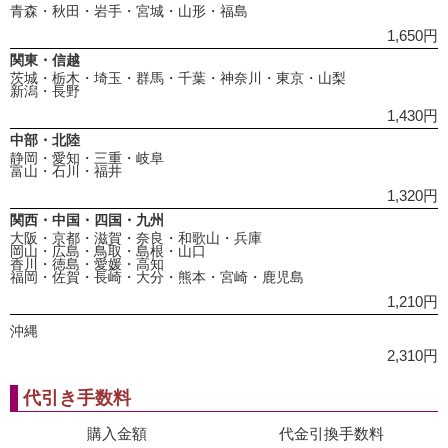
青森・秋田・岩手・宮城・山形・福島
1,650円
関東・信越
茨城・栃木・埼玉・群馬・千葉・神奈川・東京・山梨
新潟・長野
1,430円
中部・北陸
静岡・愛知・三重・岐阜
富山・石川・福井
1,320円
関西・中国・四国・九州
大阪・京都・滋賀・奈良・和歌山・兵庫
岡山・広島・鳥取・島根・山口
香川・徳島・愛媛・高知
福岡・佐賀・長崎・大分・熊本・宮崎・鹿児島
1,210円
沖縄
2,310円
代引き手数料
購入金額
代金引換手数料