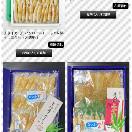
在庫切れ
まきイカ（白いかロール）・ふぐ味醂
干し詰合せ（6480円）
在庫切れ