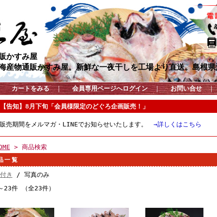
販かすみ屋
海産物通販かすみ屋。新鮮な一夜干しを工場より直送。島根県
カートをみる
｜
会員専用ページへログイン
｜
お問い合せ
【告知】8月下旬「会員様限定のどぐろ企画販売！」
販売期間をメルマガ・LINEでお知らせいたします。
→詳しくはこちら
OME
> 商品検索
品一覧
付き
/ 写真のみ
～23件 （全23件）