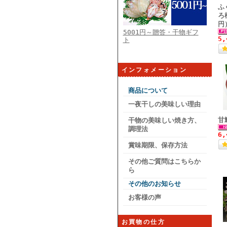
ふ
ろ
円
5001円～贈答・干物ギフ
5
ト
インフォメーション
商品について
一夜干しの美味しい理由
甘
干物の美味しい焼き方、
調理法
6
賞味期限、保存方法
その他ご質問はこちらか
ら
その他のお知らせ
お客様の声
お買物の仕方