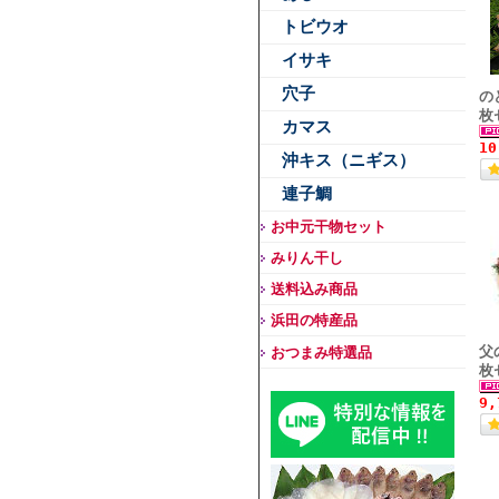
トビウオ
イサキ
穴子
の
枚
カマス
1
沖キス（ニギス）
連子鯛
お中元干物セット
みりん干し
送料込み商品
浜田の特産品
父
おつまみ特選品
枚
9