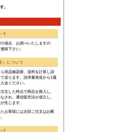
ます。
いて
望の場合、お調べいたしますの
ご連絡下さい。
否）について
たら現品確認後、送料を計算し請
にて送ります。請求書発送から1週
ご入金ください。
、注文した時点で商品を購入し、
みなされ、通信販売法が成立し、
任が生じます。
れたお客様には次回ご注文はお断
す。
いて