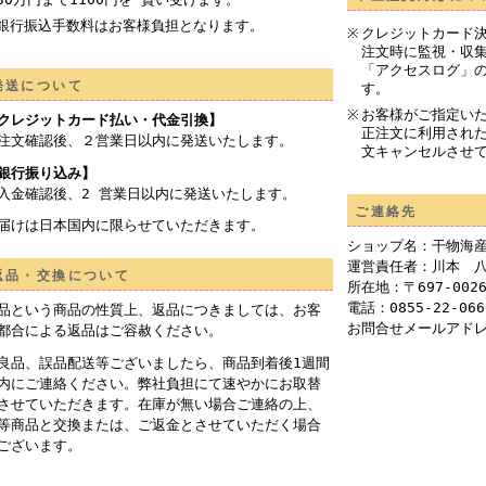
銀行振込手数料はお客様負担となります。
クレジットカード
注文時に監視・収集
「アクセスログ」
発送について
す。
お客様がご指定い
クレジットカード払い・代金引換】
正注文に利用され
注文確認後、２営業日以内に発送いたします。
文キャンセルさせ
銀行振り込み】
入金確認後、2 営業日以内に発送いたします。
ご連絡先
届けは日本国内に限らせていただきます。
ショップ名：干物海
運営責任者：川本 
返品・交換について
所在地：〒697-002
電話：0855-22-066
品という商品の性質上、返品につきましては、お客
お問合せメールアド
都合による返品はご容赦ください。
良品、誤品配送等ございましたら、商品到着後1週間
内にご連絡ください。弊社負担にて速やかにお取替
させていただきます。在庫が無い場合ご連絡の上、
等商品と交換または、ご返金とさせていただく場合
ございます。