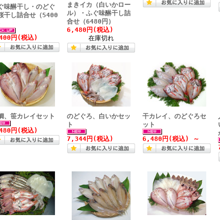
まきイカ（白いかロー
ぐ味醂干し・のどぐ
ル）・ふぐ味醂干し詰
桜干し詰合せ（5400
合せ（6480円）
）
6,480円(税込)
,400円(税込)
在庫切れ
鯛、笹カレイセット
のどぐろ、白いかセッ
干カレイ、のどぐろセ
ト
ット
,480円(税込)
7,344円(税込)
6,480円(税込)
～