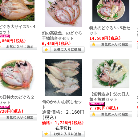
どぐろ大サイズ3～4
特大のどぐろ3～5枚セ
セット
幻の高級魚、のどぐろ
ット
干物詰合せセット
14,580円(税込)
0,800円(税込)
6,480円(税込)
【送料込み】父の日人
の日特大のどぐろ２
気４魚種セット
旬のかれいお試しセッ
セット
ト
7,700円(税込)
,720円(税込)
通常価格: 2,160円
(税込)
価格: 1,728円(税込)
在庫切れ