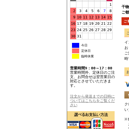
1
干物
2
3
4
5
6
7
8
ご都
9
10
11
12
13
14
15
ご
16
17
18
19
20
21
22
23
24
25
26
27
28
29
30
31
イ
今日
お
定休日
ご
臨時休業
時
営業時間9：00～17：00
営業時間外、定休日のご注
文、お問合せは翌営業日の
対応とさせていただきま
す。
注文から発送までの日時に
ついてはこちらをご覧くだ
ク
さい
い