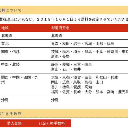
送料について
費税改正にともない、２０１９年１０月１日より送料を改定させていただき
地域
都道府県名
北海道
北海道
東北
青森・秋田・岩手・宮城・山形・福島
関東・信越
茨城・栃木・埼玉・群馬・千葉・神奈川・東
新潟・長野
中部・北陸
静岡・愛知・三重・岐阜
富山・石川・福井
関西・中国・四国・九
大阪・京都・滋賀・奈良・和歌山・兵庫
州
岡山・広島・鳥取・島根・山口
香川・徳島・愛媛・高知
福岡・佐賀・長崎・大分・熊本・宮崎・鹿児
沖縄
沖縄
代引き手数料
購入金額
代金引換手数料