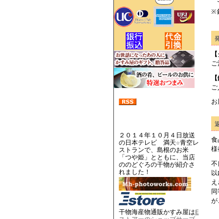
【
ご
【
ご
お
２０１４年１０月４日放送
食
の日本テレビ 満天☆青空レ
様
ストランで、島根のお米
「つや姫」とともに、当店
不
ののどぐろの干物が紹介さ
れました！
以
え
同
が
干物海産物通販かすみ屋は
E