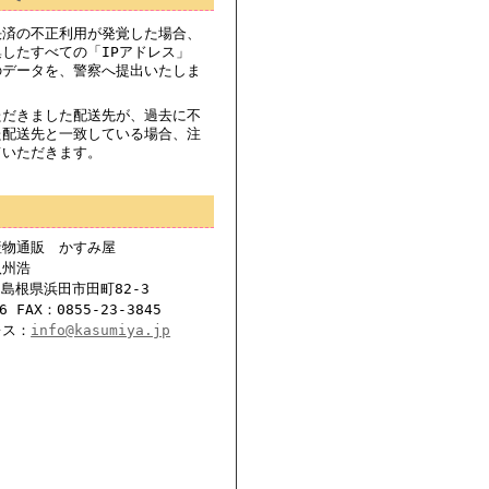
決済の不正利用が発覚した場合、
したすべての「IPアドレス」
のデータを、警察へ提出いたしま
ただきました配送先が、過去に不
た配送先と一致している場合、注
ていただきます。
産物通販 かすみ屋
八州浩
6島根県浜田市田町82-3
6 FAX：0855-23-3845
レス：
info@kasumiya.jp