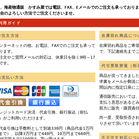
、海産物通販 かすみ屋では電話、FAX、Eメールでのご注文も承っており
合のよろしい方法でご注文くださいませ。
利用ガイド
ご注文方法
在庫切れ商品につ
ンターネットの他、お電話、FAXでのご注文も承って
在庫切れ商品をご希
ります。
で、下記連絡先まで
注文やご質問メールの対応は、休業日を除く9時～17
です。
代引受取辞退（拒
商品が戻ってきまし
お支払い方法
求書をメールか郵送
間以内に指定口座に
通信販売においては
支払う意思があると
双方に販売・購買責
レジットカード決済、代金引換、銀行振込（前払
尚一度、受取拒否さ
）がご利用いただけます。
りさせて頂いていま
代金引換は手数料として別途330円（商品代金1万円
まで）、以降3万円まで440円、10万円まで660円、
不正注文対応につ
30万円まで1100円を 貰い受けます。