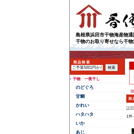
島根県浜田市干物海産物通
干物のお取り寄せなら干物
商品検索
干物 一夜干し
のどぐろ
H
甘鯛
商
かれい
説明
ハタハタ
1件
いか
あじ