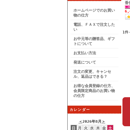
香
ホームページでのお買い
6
物の仕方
電話、ＦＡＸで注文した
い
1件
お中元等の贈答品、ギフ
トについて
お支払い方法
発送について
注文の変更、キャンセ
ル、返品はできる？
お得な会員登録の仕方、
会員限定商品のお買い物
の仕方
カレンダー
＜
2026年8月
＞
日
月
火
水
木
金
土