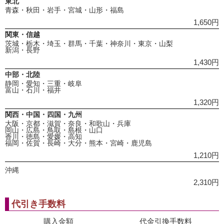
東北
青森・秋田・岩手・宮城・山形・福島
1,650円
関東・信越
茨城・栃木・埼玉・群馬・千葉・神奈川・東京・山梨
新潟・長野
1,430円
中部・北陸
静岡・愛知・三重・岐阜
富山・石川・福井
1,320円
関西・中国・四国・九州
大阪・京都・滋賀・奈良・和歌山・兵庫
岡山・広島・鳥取・島根・山口
香川・徳島・愛媛・高知
福岡・佐賀・長崎・大分・熊本・宮崎・鹿児島
1,210円
沖縄
2,310円
代引き手数料
購入金額
代金引換手数料