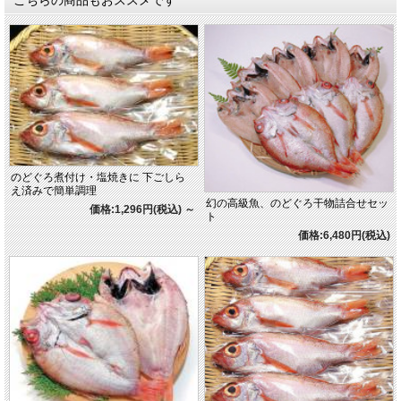
こちらの商品もおススメです
のどぐろ煮付け・塩焼きに 下ごしら
え済みで簡単調理
幻の高級魚、のどぐろ干物詰合せセッ
価格:1,296円(税込)
～
ト
価格:6,480円(税込)