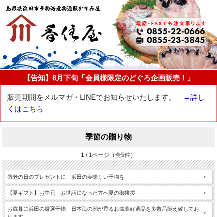
【告知】8月下旬「会員様限定のどぐろ企画販売！」
販売期間をメルマガ・LINEでお知らせいたします。
→詳し
くはこちら
季節の贈り物
1 / 1ページ（全5件）
敬老の日のプレゼントに 浜田の美味しい干物を
【夏ギフト】お中元 お世話になった方へ夏の御挨拶
お歳暮に浜田の厳選干物 日本海の潮が香るお歳暮好適品を多数品揃え致してお
ります