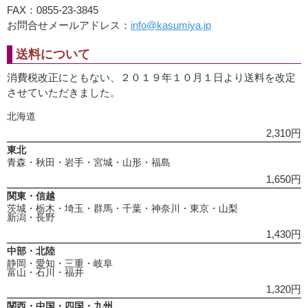
FAX：0855-23-3845
お問合せメールアドレス：
info@kasumiya.jp
送料について
消費税改正にともない、２０１９年１０月１日より送料を改定
させていただきました。
北海道
2,310円
東北
青森・秋田・岩手・宮城・山形・福島
1,650円
関東・信越
茨城・栃木・埼玉・群馬・千葉・神奈川・東京・山梨
新潟・長野
1,430円
中部・北陸
静岡・愛知・三重・岐阜
富山・石川・福井
1,320円
関西・中国・四国・九州