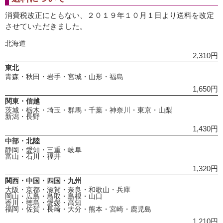
消費税改正にともない、２０１９年１０月１日より送料を改定
させていただきました。
北海道
2,310円
東北
青森・秋田・岩手・宮城・山形・福島
1,650円
関東・信越
茨城・栃木・埼玉・群馬・千葉・神奈川・東京・山梨
新潟・長野
1,430円
中部・北陸
静岡・愛知・三重・岐阜
富山・石川・福井
1,320円
関西・中国・四国・九州
大阪・京都・滋賀・奈良・和歌山・兵庫
岡山・広島・鳥取・島根・山口
香川・徳島・愛媛・高知
福岡・佐賀・長崎・大分・熊本・宮崎・鹿児島
1,210円