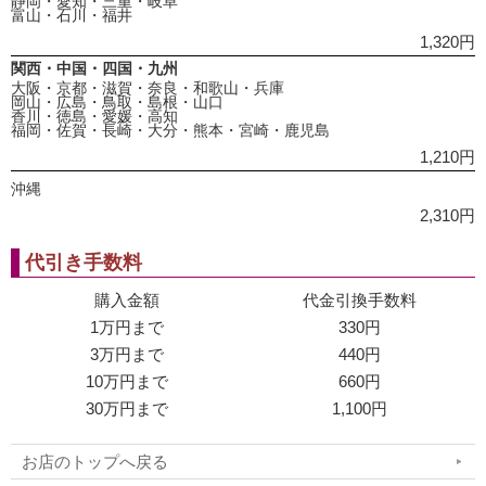
静岡・愛知・三重・岐阜
富山・石川・福井
1,320円
関西・中国・四国・九州
大阪・京都・滋賀・奈良・和歌山・兵庫
岡山・広島・鳥取・島根・山口
香川・徳島・愛媛・高知
福岡・佐賀・長崎・大分・熊本・宮崎・鹿児島
1,210円
沖縄
2,310円
代引き手数料
購入金額
代金引換手数料
1万円まで
330円
3万円まで
440円
10万円まで
660円
30万円まで
1,100円
お店のトップへ戻る