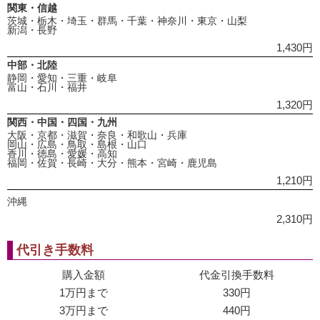
関東・信越
茨城・栃木・埼玉・群馬・千葉・神奈川・東京・山梨
新潟・長野
1,430円
中部・北陸
静岡・愛知・三重・岐阜
富山・石川・福井
1,320円
関西・中国・四国・九州
大阪・京都・滋賀・奈良・和歌山・兵庫
岡山・広島・鳥取・島根・山口
香川・徳島・愛媛・高知
福岡・佐賀・長崎・大分・熊本・宮崎・鹿児島
1,210円
沖縄
2,310円
代引き手数料
購入金額
代金引換手数料
1万円まで
330円
3万円まで
440円