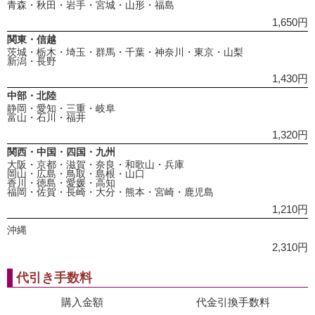
青森・秋田・岩手・宮城・山形・福島
1,650円
関東・信越
茨城・栃木・埼玉・群馬・千葉・神奈川・東京・山梨
新潟・長野
1,430円
中部・北陸
静岡・愛知・三重・岐阜
富山・石川・福井
1,320円
関西・中国・四国・九州
大阪・京都・滋賀・奈良・和歌山・兵庫
岡山・広島・鳥取・島根・山口
香川・徳島・愛媛・高知
福岡・佐賀・長崎・大分・熊本・宮崎・鹿児島
1,210円
沖縄
2,310円
代引き手数料
購入金額
代金引換手数料