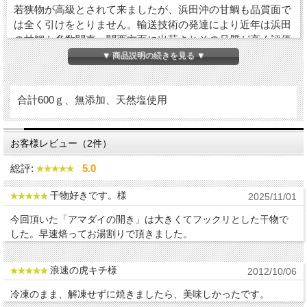
若狭物が高級とされて来ましたが、浜田沖の甘鯛も品質面で
は全く引けをとりません。輸送技術の発達により近年は浜田
の甘鯛も多数関東、関西方面に出荷されその品質が高く評価
されています。
▼ 商品説明の続きを見る ▼
甘鯛は水分が多く身が柔らかいため、生で食べても際立って
美味しいという訳ではないのですが、塩をして身を引き締め
合計600ｇ、無添加、天然塩使用
ることでグッと身が引き締まり、歯応えも心地良く旨味も凝
縮されます。アマダイは生で食べるよりも一夜干しにしたほ
うが断然美味しい魚です！
お客様レビュー（2件）
総評:
5.0
干物好きです。様
2025/11/01
今回頂いた「アマダイの開き」は大きくてフックリとした干物で
した。早速焙ってお湯割りで頂きました。
浪速の虎キチ様
2012/10/06
冷凍のまま、解凍せずに焼きましたら、美味しかったです。