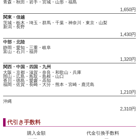
青森・秋田・岩手・宮城・山形・福島
1,650円
関東・信越
茨城・栃木・埼玉・群馬・千葉・神奈川・東京・山梨
新潟・長野
1,430円
中部・北陸
静岡・愛知・三重・岐阜
富山・石川・福井
1,320円
関西・中国・四国・九州
大阪・京都・滋賀・奈良・和歌山・兵庫
岡山・広島・鳥取・島根・山口
香川・徳島・愛媛・高知
福岡・佐賀・長崎・大分・熊本・宮崎・鹿児島
1,210円
沖縄
2,310円
代引き手数料
購入金額
代金引換手数料