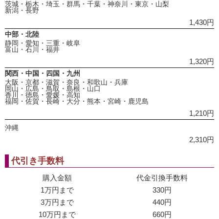
茨城・栃木・埼玉・群馬・千葉・神奈川・東京・山梨
新潟・長野
1,430円
中部・北陸
静岡・愛知・三重・岐阜
富山・石川・福井
1,320円
関西・中国・四国・九州
大阪・京都・滋賀・奈良・和歌山・兵庫
岡山・広島・鳥取・島根・山口
香川・徳島・愛媛・高知
福岡・佐賀・長崎・大分・熊本・宮崎・鹿児島
1,210円
沖縄
2,310円
代引き手数料
購入金額
代金引換手数料
1万円まで
330円
3万円まで
440円
10万円まで
660円