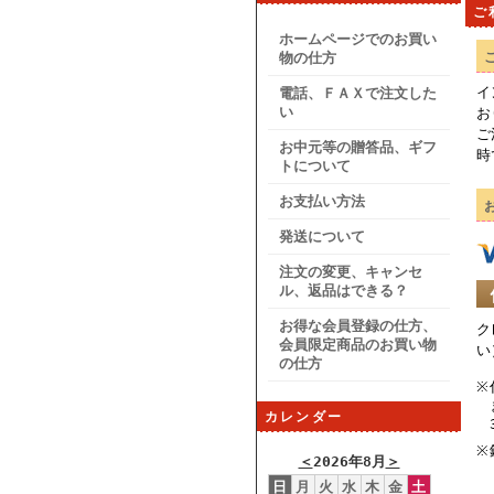
ご
ホームページでのお買い
物の仕方
イ
電話、ＦＡＸで注文した
い
お
ご
お中元等の贈答品、ギフ
時
トについて
お支払い方法
発送について
注文の変更、キャンセ
ル、返品はできる？
お得な会員登録の仕方、
ク
会員限定商品のお買い物
い
の仕方
カレンダー
＜
2026年8月
＞
日
月
火
水
木
金
土