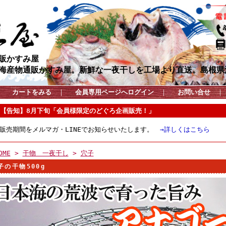
販かすみ屋
海産物通販かすみ屋。新鮮な一夜干しを工場より直送。島根県
カートをみる
｜
会員専用ページへログイン
｜
お問い合せ
【告知】8月下旬「会員様限定のどぐろ企画販売！」
販売期間をメルマガ・LINEでお知らせいたします。
→詳しくはこちら
OME
>
干物 一夜干し
>
穴子
子の干物500g