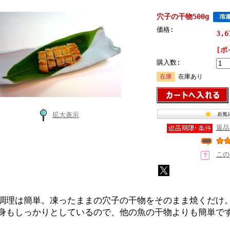
穴子の干物500g
価格:
3,
[ポ
購入数:
在庫
在庫あり
拡大表示
返品
この
調理は簡単。凍ったままの穴子の干物をそのまま焼くだけ
身もしっかりとしているので、他の魚の干物よりも簡単で