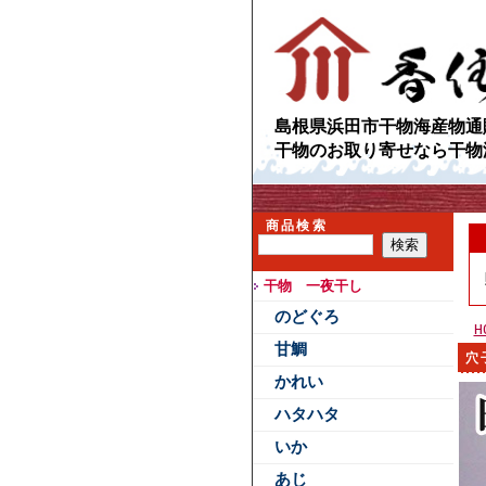
島根県浜田市干物海産物通
干物のお取り寄せなら干物
商品検索
干物 一夜干し
のどぐろ
H
甘鯛
穴
かれい
ハタハタ
いか
あじ