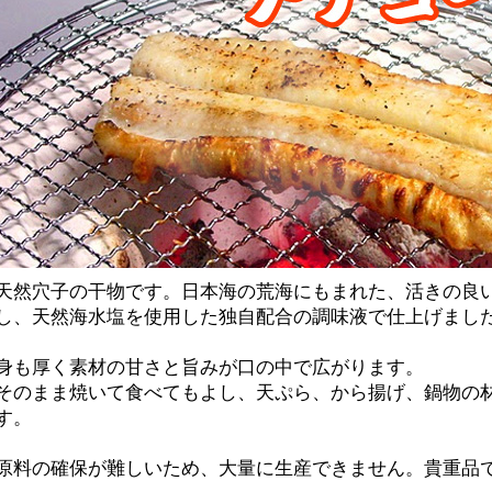
天然穴子の干物です。日本海の荒海にもまれた、活きの良
し、天然海水塩を使用した独自配合の調味液で仕上げまし
身も厚く素材の甘さと旨みが口の中で広がります。
そのまま焼いて食べてもよし、天ぷら、から揚げ、鍋物の
す。
原料の確保が難しいため、大量に生産できません。貴重品