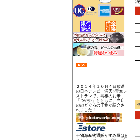
消
２０１４年１０月４日放送
の日本テレビ 満天☆青空レ
ストランで、島根のお米
「つや姫」とともに、当店
ののどぐろの干物が紹介さ
れました！
干物海産物通販かすみ屋は
E