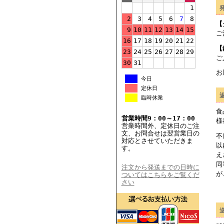
1
2
3
4
5
6
7
8
【
9
10
11
12
13
14
15
ご
16
17
18
19
20
21
22
【
23
24
25
26
27
28
29
ご
30
31
お
今日
定休日
臨時休業
食
営業時間9：00～17：00
様
営業時間外、定休日のご注
文、お問合せは翌営業日の
不
対応とさせていただきま
以
す。
え
同
注文から発送までの日時に
が
ついてはこちらをご覧くだ
さい