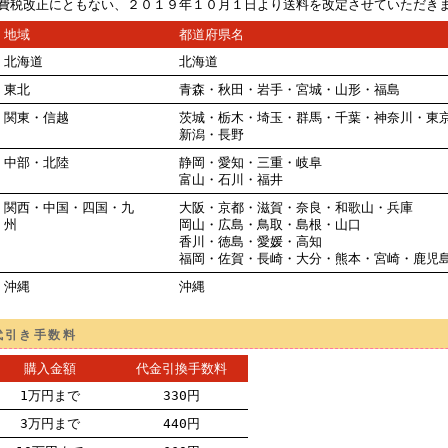
費税改正にともない、２０１９年１０月１日より送料を改定させていただき
地域
都道府県名
北海道
北海道
東北
青森・秋田・岩手・宮城・山形・福島
関東・信越
茨城・栃木・埼玉・群馬・千葉・神奈川・東
新潟・長野
中部・北陸
静岡・愛知・三重・岐阜
富山・石川・福井
関西・中国・四国・九
大阪・京都・滋賀・奈良・和歌山・兵庫
州
岡山・広島・鳥取・島根・山口
香川・徳島・愛媛・高知
福岡・佐賀・長崎・大分・熊本・宮崎・鹿児
沖縄
沖縄
代引き手数料
購入金額
代金引換手数料
1万円まで
330円
3万円まで
440円