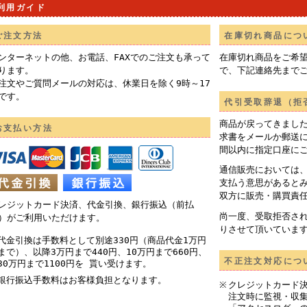
利用ガイド
ご注文方法
在庫切れ商品につ
ンターネットの他、お電話、FAXでのご注文も承って
在庫切れ商品をご希
ります。
で、下記連絡先まで
注文やご質問メールの対応は、休業日を除く9時～17
です。
代引受取辞退（拒
商品が戻ってきまし
お支払い方法
求書をメールか郵送
間以内に指定口座に
通信販売においては
支払う意思があると
双方に販売・購買責
レジットカード決済、代金引換、銀行振込（前払
尚一度、受取拒否さ
）がご利用いただけます。
りさせて頂いていま
代金引換は手数料として別途330円（商品代金1万円
まで）、以降3万円まで440円、10万円まで660円、
不正注文対応につ
30万円まで1100円を 貰い受けます。
銀行振込手数料はお客様負担となります。
クレジットカード
注文時に監視・収集