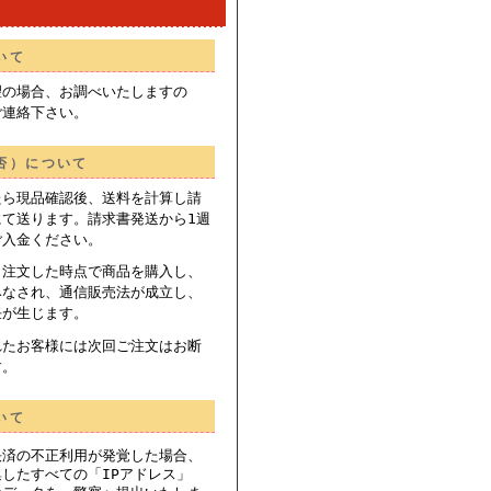
いて
望の場合、お調べいたしますの
ご連絡下さい。
否）について
たら現品確認後、送料を計算し請
にて送ります。請求書発送から1週
ご入金ください。
、注文した時点で商品を購入し、
みなされ、通信販売法が成立し、
任が生じます。
れたお客様には次回ご注文はお断
す。
いて
決済の不正利用が発覚した場合、
したすべての「IPアドレス」