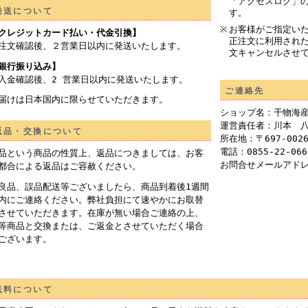
「アクセスログ」
発送について
す。
お客様がご指定い
クレジットカード払い・代金引換】
正注文に利用され
注文確認後、２営業日以内に発送いたします。
文キャンセルさせ
銀行振り込み】
入金確認後、2 営業日以内に発送いたします。
ご連絡先
届けは日本国内に限らせていただきます。
ショップ名：干物海
運営責任者：川本 
返品・交換について
所在地：〒697-002
電話：0855-22-066
品という商品の性質上、返品につきましては、お客
お問合せメールアド
都合による返品はご容赦ください。
良品、誤品配送等ございましたら、商品到着後1週間
内にご連絡ください。弊社負担にて速やかにお取替
させていただきます。在庫が無い場合ご連絡の上、
等商品と交換または、ご返金とさせていただく場合
ございます。
送料について