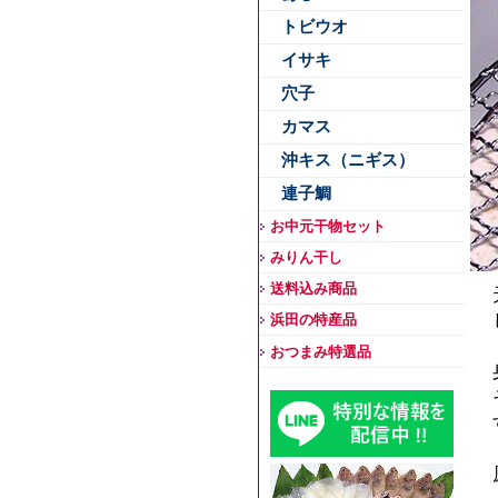
トビウオ
イサキ
穴子
カマス
沖キス（ニギス）
連子鯛
お中元干物セット
みりん干し
送料込み商品
浜田の特産品
おつまみ特選品