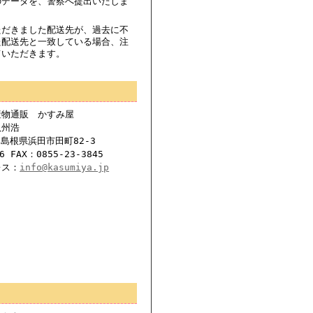
のデータを、警察へ提出いたしま
ただきました配送先が、過去に不
た配送先と一致している場合、注
ていただきます。
産物通販 かすみ屋
八州浩
6島根県浜田市田町82-3
6 FAX：0855-23-3845
レス：
info@kasumiya.jp