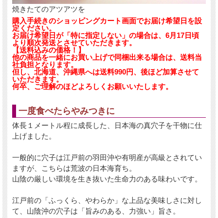
焼きたてのアツアツを
購入手続きのショッピングカート画面でお届け希望日を設
定ください。
お届け希望日が「特に指定しない」の場合は、6月17日頃
より順次発送とさせていただきます。
【送料込みの価格！】
他の商品を一緒にお買い上げで同梱出来る場合は、送料当
社負担となります。
但し、北海道、沖縄県へは送料990円、後ほど加算させて
いただきます。
何卒、ご理解のほどよろしくお願いいたします。
一度食べたらやみつきに
体長１メートル程に成長した、日本海の真穴子を干物に仕
上げました。
一般的に穴子は江戸前の羽田沖や有明産が高級とされてい
ますが、こちらは荒波の日本海育ち。
山陰の厳しい環境を生き抜いた生命力のある味わいです。
江戸前の「ふっくら、やわらか」な上品な美味しさに対し
て、山陰沖の穴子は「旨みのある、力強い」旨さ。