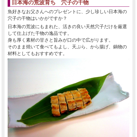
日本海の荒波育ち 穴子の干物
お届け希望日が「特に指定しない」の場合は、6月17日頃よ
魚好きなお父さんへのプレゼントに、少し珍しい日本海の
り順次発送とさせていただきます。
穴子の干物はいかがですか？
【送料込みの価格！】
他の商品を一緒にお買い上げで同梱出来る場合は、送料当社
日本海の荒波にもまれた、活きの良い天然穴子だけを厳選
負担となります。
して仕上げた干物の逸品です。
但し、北海道、沖縄県へは送料990円、後ほど加算させてい
身も厚く素材の甘さと旨みが口の中で広がります。
ただきます。
そのまま焼いて食べてもよし、天ぷら、から揚げ、鍋物の
何卒、ご理解のほどよろしくお願いいたします。
材料としてもおすすめです。