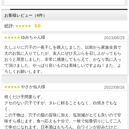
お客様レビュー（4件）
総評:
5.0
ゆみちゃん様
2023/06/29
久しぶりに穴子の一夜干しを購入しました。以前から家族全員で
大のお気に入りでしたが、友人にぜひ天ぷらを召し上がってもら
おうと用意しました。非常に感激してもらえて、かなり気に入っ
て頂けました。やっぱり良いものは美味しいですよね！また、よ
ろしくお願いします。
やさか仙人様
2022/08/16
焼くだけ手間要らず。
クセのない穴子ですが、タレに頼ることもなく、白焼きでもな
く、
この干物は、穴子の脂の旨味に加え、塩加減がとても良いので甘
味すら感じます。食べ応えも十分で、一枚で短冊切りにして二人
で幸せになれます。日本酒はもちろん、白ワインが好みだけど、