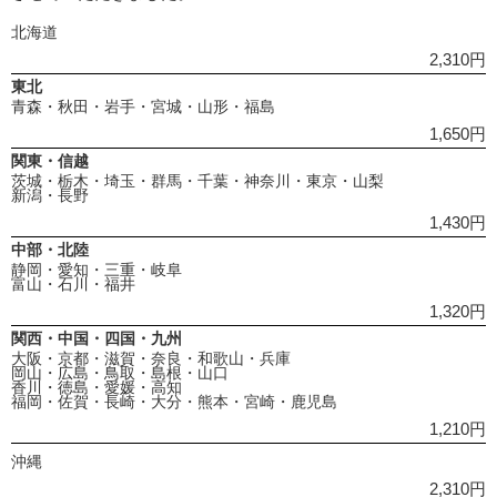
北海道
2,310円
東北
青森・秋田・岩手・宮城・山形・福島
1,650円
関東・信越
茨城・栃木・埼玉・群馬・千葉・神奈川・東京・山梨
新潟・長野
1,430円
中部・北陸
静岡・愛知・三重・岐阜
富山・石川・福井
1,320円
関西・中国・四国・九州
大阪・京都・滋賀・奈良・和歌山・兵庫
岡山・広島・鳥取・島根・山口
香川・徳島・愛媛・高知
福岡・佐賀・長崎・大分・熊本・宮崎・鹿児島
1,210円
沖縄
2,310円