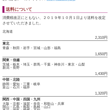
送料について
消費税改正にともない、２０１９年１０月１日より送料を改定
させていただきました。
北海道
2,310円
東北
青森・秋田・岩手・宮城・山形・福島
1,650円
関東・信越
茨城・栃木・埼玉・群馬・千葉・神奈川・東京・山梨
新潟・長野
1,430円
中部・北陸
静岡・愛知・三重・岐阜
富山・石川・福井
1,320円
関西・中国・四国・九州
大阪・京都・滋賀・奈良・和歌山・兵庫
岡山・広島・鳥取・島根・山口